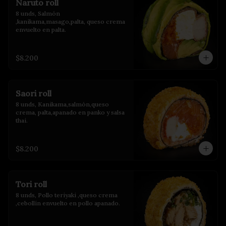
Naruto roll
8 unds, Salmón 
,kanikama,masago,palta, queso crema 
envuelto en palta.
$8.200
Saori roll
8 unds, Kanikama,salmón,queso 
crema, palta,apanado en panko y salsa 
thai.
$8.200
Tori roll
8 unds, Pollo teriyaki ,queso crema 
,cebollín envuelto en pollo apanado.