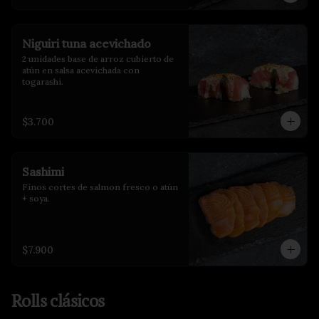
Niguiri tuna acevichado
2 unidades base de arroz cubierto de 
atún en salsa acevichada con 
togarashi.
$3.700
Sashimi
Finos cortes de salmon fresco o atún 
+ soya.
$7.900
Rolls clásicos