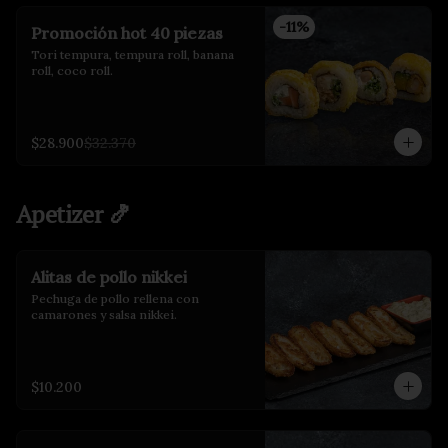
-
11
%
Promoción hot 40 piezas
Tori tempura, tempura roll, banana 
roll, coco roll.
$28.900
$32.370
Apetizer 🍤
Alitas de pollo nikkei
Pechuga de pollo rellena con 
camarones y salsa nikkei.
$10.200