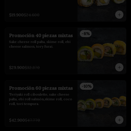
$19.900
$24.600
-
8
%
Promoción 40 piezas mixtas
Sake cheese roll palta, skime roll, ebi 
cheese salmon, tory furai.
$29.900
$32.370
-
10
%
Promoción 60 piezas mixtas
Teriyaki roll ciboulette, sake cheese 
palta, ebi roll salmón,skime roll, coco 
roll, tori tempura.
$42.900
$47.770