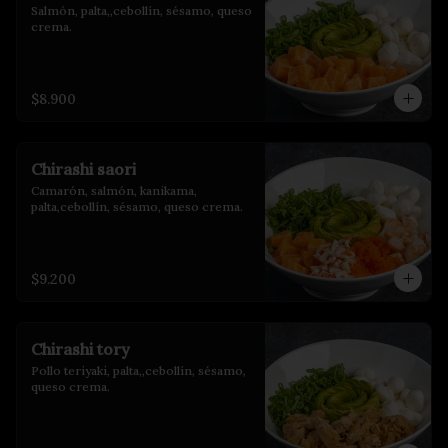
Salmón, palta,,cebollín, sésamo, queso 
crema.
$8.900
Chirashi saori
Camarón, salmón, kanikama, 
palta,cebollín, sésamo, queso crema.
$9.200
Chirashi tory
Pollo teriyaki, palta,,cebollín, sésamo, 
queso crema.