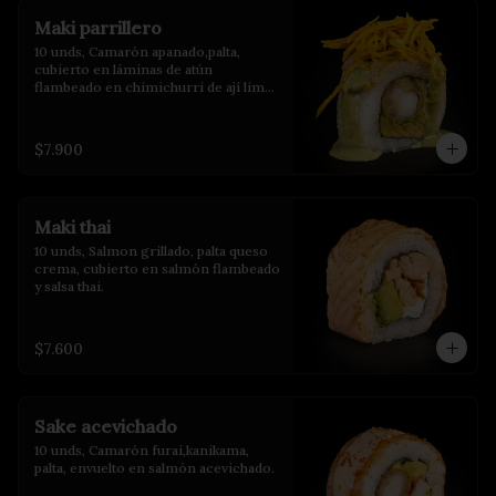
Maki parrillero
10 unds, Camarón apanado,palta, 
cubierto en láminas de atún 
flambeado en chimichurri de ají limo 
con crispy de camote y salsa de 
albahaca.
$7.900
Maki thai
10 unds, Salmon grillado, palta queso 
crema, cubierto en salmón flambeado 
y salsa thai.
$7.600
Sake acevichado
10 unds, Camarón furai,kanikama, 
palta, envuelto en salmón acevichado.