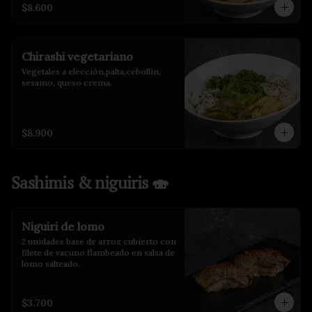
$8.600
Chirashi vegetariano
Vegetales a elección,palta,cebollin, 
sesamo, queso crema.
$8.900
Sashimis & niguiris 🍣
Niguiri de lomo
2 unidades base de arroz cubierto con 
filete de vacuno flambeado en salsa de 
lomo salteado.
$3.700