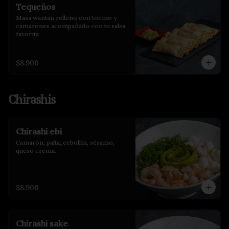
Tequeños
Masa wantan relleno con tocino y 
camarones acompañado con tu salsa 
favorita
$8.900
Chirashis
Chirashi ebi
Camarón, palta,,cebollín, sésamo, 
queso crema.
$8.900
Chirashi sake