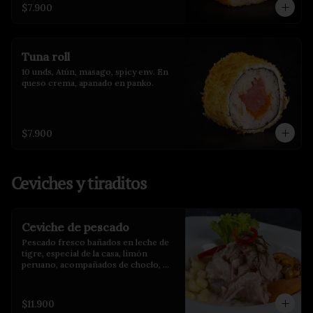
$7.900
Tuna roll
10 unds, Atún, masago, spicy env. En 
queso crema, apanado en panko.
$7.900
Ceviches y tiraditos
Ceviche de pescado
Pescado fresco bañados en leche de 
tigre, especial de la casa, limón 
peruano, acompañados de choclo, 
maíz cancha y camote glaseado.
$11.900