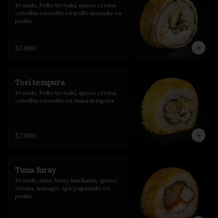
10 unds, Pollo teriyaki, queso crema, 
cebollín envuelto en pollo apanado en 
panko.
$7.900
Tori tempura
10 unds, Pollo teriyaki, queso crema, 
cebollin envuelto en masa tempura
$7.900
Tuna furay
10 unds, Atún furay, kanikama, queso 
crema, masago, spicy apanado en 
panko.