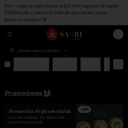
Por compras superiores a $20.000 ingresa el cupón
PIDESAORI y obtén $5.000 de descuento en tu
primera compra 🤩
Abrir menu de navegación
Logi
¿Dónde quieres pedir?
Promociones 🙌
Apetizer 🍤
Chirashis
Sashimis & 
Promociones 🙌
-
19
%
Promoción 30 piezas mixtas
Avocado roll palta, ebi chesse roll 
sesamo, banana roll.