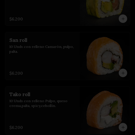
$6.200
San roll
10 Unds con relleno Camarón, pulpo, 
palta.
$6.200
Tako roll
10 Unds con relleno Pulpo, queso 
crema,palta, spicy,cebollín.
$6.200