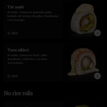
Tnt maki
10 unds, Camarón apanado,palta, 
bañado de tartara de jaiba y kanikama 
con masago.
$7.900
Tuna nikkei
10 unds, Camarón furai, palta 
,kanikama ,cubierto con atun 
acevichado.
$7.900
No rice rolls