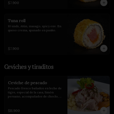
$7.900
Tuna roll
10 unds, Atún, masago, spicy env. En 
queso crema, apanado en panko.
$7.900
Ceviches y tiraditos
Ceviche de pescado
Pescado fresco bañados en leche de 
tigre, especial de la casa, limón 
peruano, acompañados de choclo, 
maíz cancha y camote glaseado.
$11.900