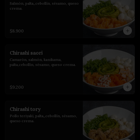
Salmón, palta,,cebollín, sésamo, queso 
crema.
$8.900
Chirashi saori
Camarón, salmón, kanikama, 
palta,cebollín, sésamo, queso crema.
$9.200
Chirashi tory
Pollo teriyaki, palta,,cebollín, sésamo, 
queso crema.