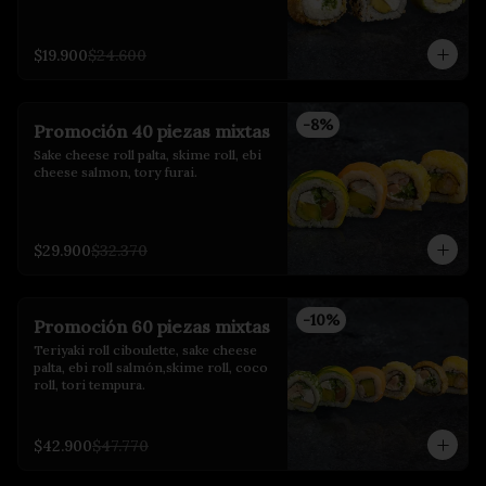
$19.900
$24.600
-
8
%
Promoción 40 piezas mixtas
Sake cheese roll palta, skime roll, ebi 
cheese salmon, tory furai.
$29.900
$32.370
-
10
%
Promoción 60 piezas mixtas
Teriyaki roll ciboulette, sake cheese 
palta, ebi roll salmón,skime roll, coco 
roll, tori tempura.
$42.900
$47.770