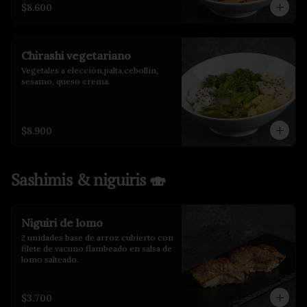
$8.600
Chirashi vegetariano
Vegetales a elección,palta,cebollin, 
sesamo, queso crema.
$8.900
Sashimis & niguiris 🍣
Niguiri de lomo
2 unidades base de arroz cubierto con 
filete de vacuno flambeado en salsa de 
lomo salteado.
$3.700