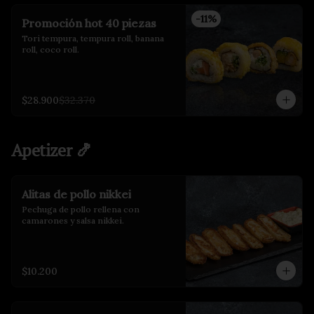
-
11
%
Promoción hot 40 piezas
Tori tempura, tempura roll, banana 
roll, coco roll.
$28.900
$32.370
Apetizer 🍤
Alitas de pollo nikkei
Pechuga de pollo rellena con 
camarones y salsa nikkei.
$10.200