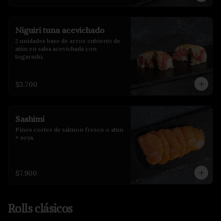
Niguiri tuna acevichado
2 unidades base de arroz cubierto de 
atún en salsa acevichada con 
togarashi.
$3.700
Sashimi
Finos cortes de salmon fresco o atún 
+ soya.
$7.900
Rolls clásicos