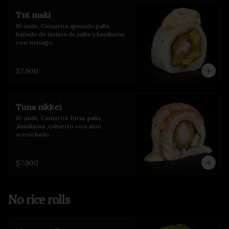
Tnt maki
10 unds, Camarón apanado,palta, 
bañado de tartara de jaiba y kanikama 
con masago.
$7.900
Tuna nikkei
10 unds, Camarón furai, palta 
,kanikama ,cubierto con atun 
acevichado.
$7.900
No rice rolls