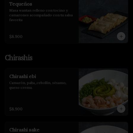
Tequeños
Masa wantan relleno con tocino y 
camarones acompañado con tu salsa 
favorita
$8.900
Chirashis
Chirashi ebi
Camarón, palta,,cebollín, sésamo, 
queso crema.
$8.900
Chirashi sake