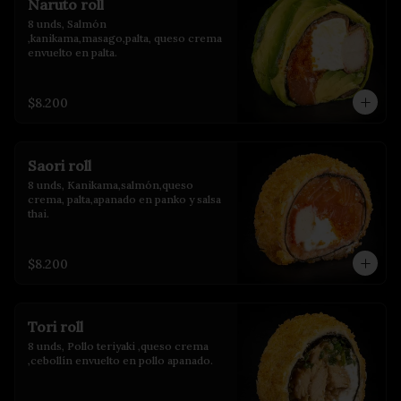
Naruto roll
8 unds, Salmón 
,kanikama,masago,palta, queso crema 
envuelto en palta.
$8.200
Saori roll
8 unds, Kanikama,salmón,queso 
crema, palta,apanado en panko y salsa 
thai.
$8.200
Tori roll
8 unds, Pollo teriyaki ,queso crema 
,cebollín envuelto en pollo apanado.