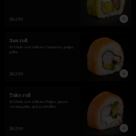
$6.200
San roll
10 Unds con relleno Camarón, pulpo, 
palta.
$6.200
Tako roll
10 Unds con relleno Pulpo, queso 
crema,palta, spicy,cebollín.
$6.200