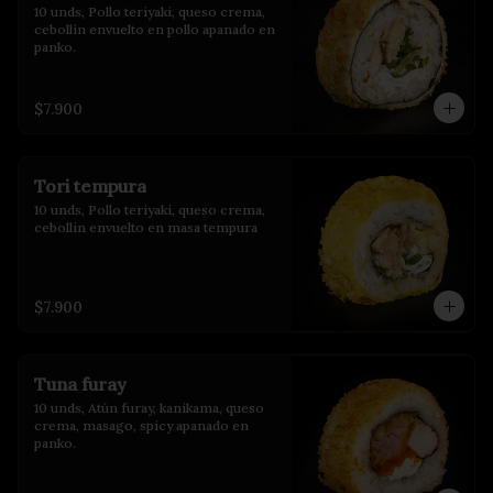
10 unds, Pollo teriyaki, queso crema, 
cebollín envuelto en pollo apanado en 
panko.
$7.900
Tori tempura
10 unds, Pollo teriyaki, queso crema, 
cebollin envuelto en masa tempura
$7.900
Tuna furay
10 unds, Atún furay, kanikama, queso 
crema, masago, spicy apanado en 
panko.