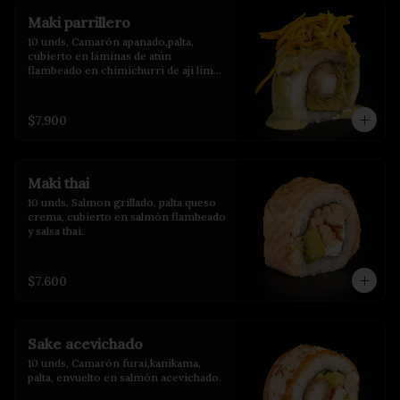
Maki parrillero
10 unds, Camarón apanado,palta, 
cubierto en láminas de atún 
flambeado en chimichurri de ají limo 
con crispy de camote y salsa de 
albahaca.
$7.900
Maki thai
10 unds, Salmon grillado, palta queso 
crema, cubierto en salmón flambeado 
y salsa thai.
$7.600
Sake acevichado
10 unds, Camarón furai,kanikama, 
palta, envuelto en salmón acevichado.