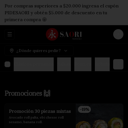
Por compras superiores a $20.000 ingresa el cupón
PIDESAORI y obtén $5.000 de descuento en tu
primera compra 🤩
Abrir menu de navegación
Logi
¿Dónde quieres pedir?
ditos
Clásicos peruanos
Salsas
Postres
Bebidas y jugo
Promociones 🙌
-
19
%
Promoción 30 piezas mixtas
Avocado roll palta, ebi chesse roll 
sesamo, banana roll.