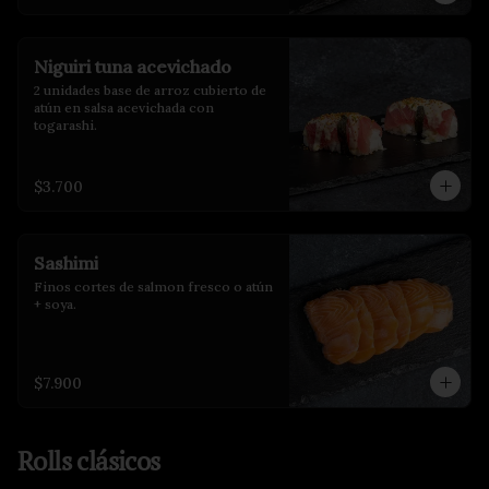
Niguiri tuna acevichado
2 unidades base de arroz cubierto de 
atún en salsa acevichada con 
togarashi.
$3.700
Sashimi
Finos cortes de salmon fresco o atún 
+ soya.
$7.900
Rolls clásicos