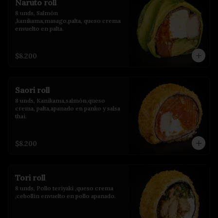
Naruto roll
8 unds, Salmón 
,kanikama,masago,palta, queso crema 
envuelto en palta.
$8.200
Saori roll
8 unds, Kanikama,salmón,queso 
crema, palta,apanado en panko y salsa 
thai.
$8.200
Tori roll
8 unds, Pollo teriyaki ,queso crema 
,cebollín envuelto en pollo apanado.