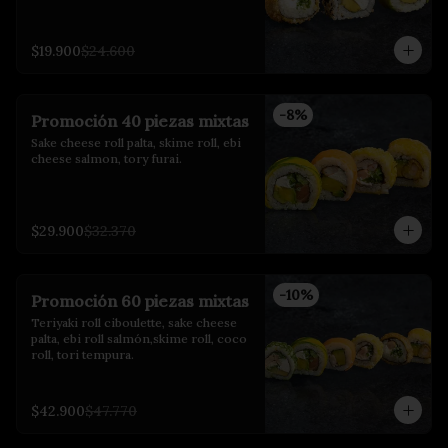
$19.900
$24.600
-
8
%
Promoción 40 piezas mixtas
Sake cheese roll palta, skime roll, ebi 
cheese salmon, tory furai.
$29.900
$32.370
-
10
%
Promoción 60 piezas mixtas
Teriyaki roll ciboulette, sake cheese 
palta, ebi roll salmón,skime roll, coco 
roll, tori tempura.
$42.900
$47.770