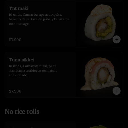
Tnt maki
10 unds, Camarón apanado,palta, 
bañado de tartara de jaiba y kanikama 
con masago.
$7.900
Tuna nikkei
10 unds, Camarón furai, palta 
,kanikama ,cubierto con atun 
acevichado.
$7.900
No rice rolls