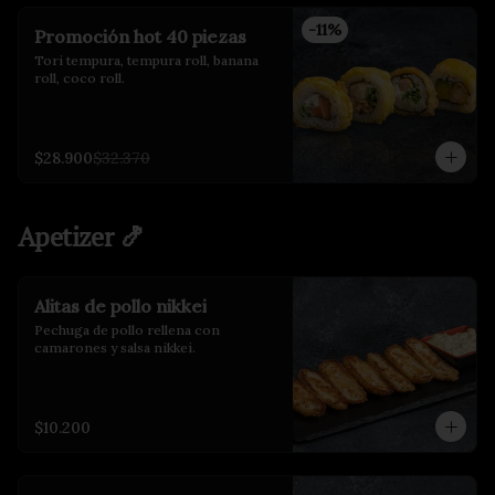
-
11
%
Promoción hot 40 piezas
Tori tempura, tempura roll, banana 
roll, coco roll.
$28.900
$32.370
Apetizer 🍤
Alitas de pollo nikkei
Pechuga de pollo rellena con 
camarones y salsa nikkei.
$10.200