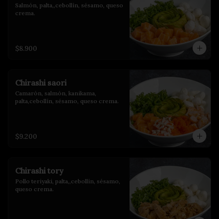
Salmón, palta,,cebollín, sésamo, queso 
crema.
$8.900
Chirashi saori
Camarón, salmón, kanikama, 
palta,cebollín, sésamo, queso crema.
$9.200
Chirashi tory
Pollo teriyaki, palta,,cebollín, sésamo, 
queso crema.