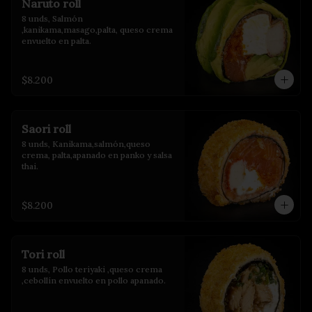
Naruto roll
8 unds, Salmón 
,kanikama,masago,palta, queso crema 
envuelto en palta.
$8.200
Saori roll
8 unds, Kanikama,salmón,queso 
crema, palta,apanado en panko y salsa 
thai.
$8.200
Tori roll
8 unds, Pollo teriyaki ,queso crema 
,cebollín envuelto en pollo apanado.