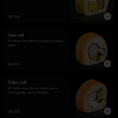
$6.200
San roll
10 Unds con relleno Camarón, pulpo, 
palta.
$6.200
Tako roll
10 Unds con relleno Pulpo, queso 
crema,palta, spicy,cebollín.
$6.200