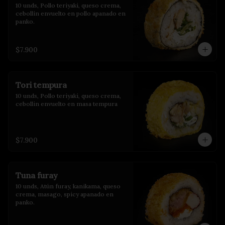
10 unds, Pollo teriyaki, queso crema, 
cebollín envuelto en pollo apanado en 
panko.
$7.900
Tori tempura
10 unds, Pollo teriyaki, queso crema, 
cebollin envuelto en masa tempura
$7.900
Tuna furay
10 unds, Atún furay, kanikama, queso 
crema, masago, spicy apanado en 
panko.