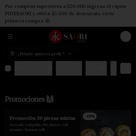
Por compras superiores a $20.000 ingresa el cupón
PIDESAORI y obtén $5.000 de descuento en tu
primera compra 🤩
Abrir menu de navegación
Logi
¿Dónde quieres pedir?
Promociones 🙌
Apetizer 🍤
Chirashis
Sashimis & 
Promociones 🙌
-
19
%
Promoción 30 piezas mixtas
Avocado roll palta, ebi chesse roll 
sesamo, banana roll.