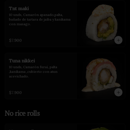
Tnt maki
10 unds, Camarón apanado,palta, 
bañado de tartara de jaiba y kanikama 
con masago.
$7.900
Tuna nikkei
10 unds, Camarón furai, palta 
,kanikama ,cubierto con atun 
acevichado.
$7.900
No rice rolls