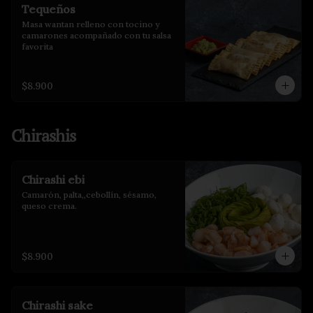
Tequeños
Masa wantan relleno con tocino y 
camarones acompañado con tu salsa 
favorita
$8.900
Chirashis
Chirashi ebi
Camarón, palta,,cebollín, sésamo, 
queso crema.
$8.900
Chirashi sake