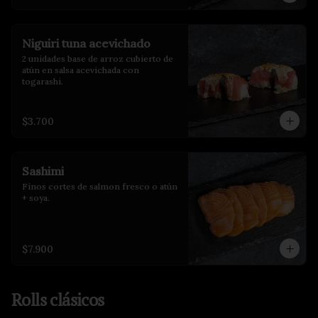
Niguiri tuna acevichado
2 unidades base de arroz cubierto de 
atún en salsa acevichada con 
togarashi.
$3.700
Sashimi
Finos cortes de salmon fresco o atún 
+ soya.
$7.900
Rolls clásicos