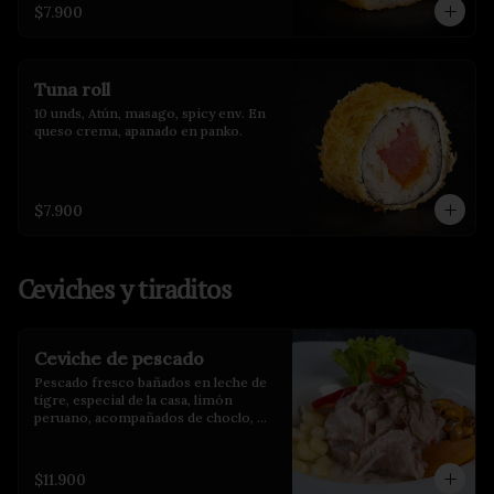
$7.900
Tuna roll
10 unds, Atún, masago, spicy env. En 
queso crema, apanado en panko.
$7.900
Ceviches y tiraditos
Ceviche de pescado
Pescado fresco bañados en leche de 
tigre, especial de la casa, limón 
peruano, acompañados de choclo, 
maíz cancha y camote glaseado.
$11.900