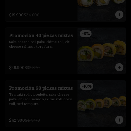
$19.900
$24.600
-
8
%
Promoción 40 piezas mixtas
Sake cheese roll palta, skime roll, ebi 
cheese salmon, tory furai.
$29.900
$32.370
-
10
%
Promoción 60 piezas mixtas
Teriyaki roll ciboulette, sake cheese 
palta, ebi roll salmón,skime roll, coco 
roll, tori tempura.
$42.900
$47.770