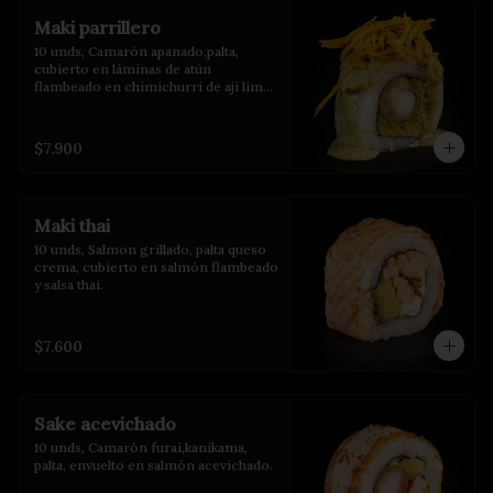
Maki parrillero
10 unds, Camarón apanado,palta, 
cubierto en láminas de atún 
flambeado en chimichurri de ají limo 
con crispy de camote y salsa de 
albahaca.
$7.900
Maki thai
10 unds, Salmon grillado, palta queso 
crema, cubierto en salmón flambeado 
y salsa thai.
$7.600
Sake acevichado
10 unds, Camarón furai,kanikama, 
palta, envuelto en salmón acevichado.