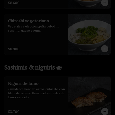
$8.600
Chirashi vegetariano
Vegetales a elección,palta,cebollin, 
sesamo, queso crema.
$8.900
Sashimis & niguiris 🍣
Niguiri de lomo
2 unidades base de arroz cubierto con 
filete de vacuno flambeado en salsa de 
lomo salteado.
$3.700