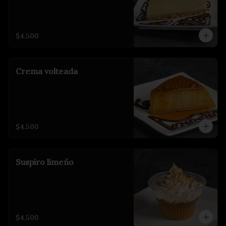
$4.500
Crema volteada
$4.500
Suspiro limeño
$4.500