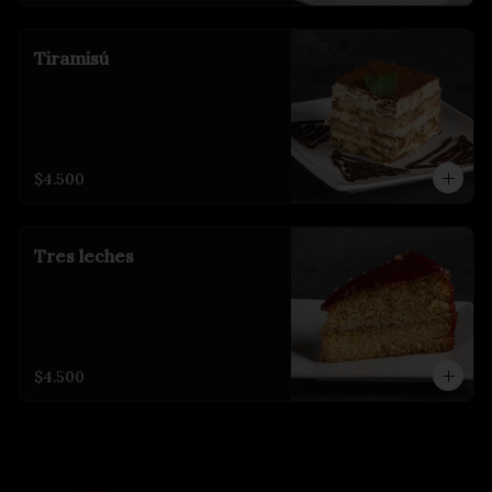
Tiramisú
$4.500
Tres leches
$4.500