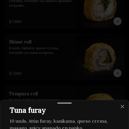
cebollin, envuelto en salmón apanado 
en panko.
$7.900
Skime roll
8 unds, Salmón, queso crema, 
envuelto en masa tempura.
$7.900
Tempura roll
10 unds, Salmón, queso crema, 
cebollin envuelto en masa tempura.
Tuna furay
10 unds, Atún furay, kanikama, queso crema,
$7.900
masago, spicy apanado en panko.