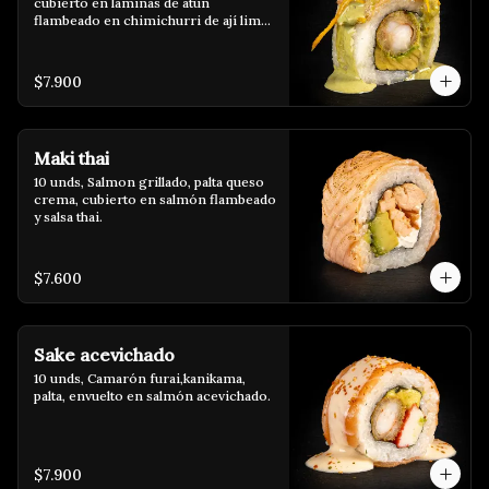
cubierto en láminas de atún 
flambeado en chimichurri de ají limo 
con crispy de camote y salsa de 
albahaca.
$7.900
Maki thai
10 unds, Salmon grillado, palta queso 
crema, cubierto en salmón flambeado 
y salsa thai.
$7.600
Sake acevichado
10 unds, Camarón furai,kanikama, 
palta, envuelto en salmón acevichado.
$7.900