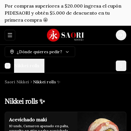
Por compras superiores a $20.000 ingresa el cupón
PIDESAORI y obtén $5.000 de descuento en tu
primera compra 🤩
Abrir menu de navegación
Logi
¿Dónde quieres pedir?
Nikkei rolls ✨
Saori Nikkei
Nikkei rolls ✨
Nikkei rolls ✨
Acevichado maki
10 unds, Camaron apanado en palta, 
envuelto en atún y salsa acevichada.