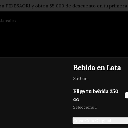
pón PIDESAORI y obtén $5.000 de descuento en tu primera
s
Locales
Bebida en Lata
350 cc.
Bebida en Lata
350 cc.
Elige tu bebida 350
cc
Seleccione 1
$1.600
Coca-Cola Original