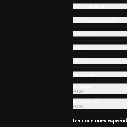
Coca-Cola Light
Costeño
Mango,piña,naranja.
Coca-Cola Sin Azúcar
Sprite zero
$3.800
Sprite
Cuzqueño
Fanta
Frutilla, frambuesa, naranja.
Fanta zero
Inca kola
$3.800
+
$300
Inca kola zero
+
$300
Jugos
Pulpa de fruta 500 cc.
Instrucciones especial