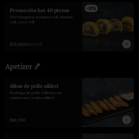
-
11
%
Promoción hot 40 piezas
Tori tempura, tempura roll, banana 
roll, coco roll.
$28.900
$32.370
Apetizer 🍤
Alitas de pollo nikkei
Pechuga de pollo rellena con 
camarones y salsa nikkei.
$10.200