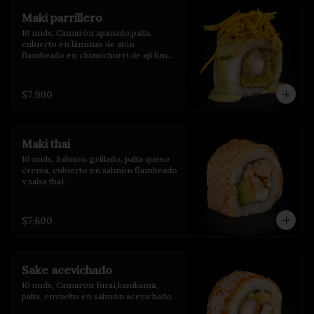
Maki parrillero
10 unds, Camarón apanado,palta, 
cubierto en láminas de atún 
flambeado en chimichurri de ají limo 
con crispy de camote y salsa de 
albahaca.
$7.900
Maki thai
10 unds, Salmon grillado, palta queso 
crema, cubierto en salmón flambeado 
y salsa thai.
$7.600
Sake acevichado
10 unds, Camarón furai,kanikama, 
palta, envuelto en salmón acevichado.