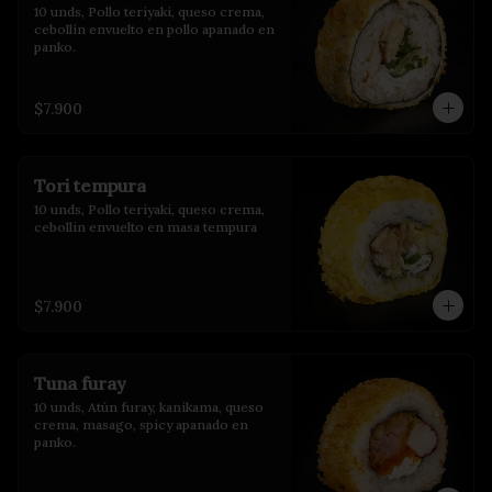
10 unds, Pollo teriyaki, queso crema, 
cebollín envuelto en pollo apanado en 
panko.
$7.900
Tori tempura
10 unds, Pollo teriyaki, queso crema, 
cebollin envuelto en masa tempura
$7.900
Tuna furay
10 unds, Atún furay, kanikama, queso 
crema, masago, spicy apanado en 
panko.