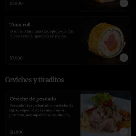
$7.900
Tuna roll
10 unds, Atún, masago, spicy env. En 
queso crema, apanado en panko.
$7.900
Ceviches y tiraditos
Ceviche de pescado
Pescado fresco bañados en leche de 
tigre, especial de la casa, limón 
peruano, acompañados de choclo, 
maíz cancha y camote glaseado.
$11.900