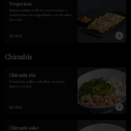
Tequeños
Masa wantan relleno con tocino y 
camarones acompañado con tu salsa 
favorita
$8.900
Chirashis
Chirashi ebi
Camarón, palta,,cebollín, sésamo, 
queso crema.
$8.900
Chirashi sake