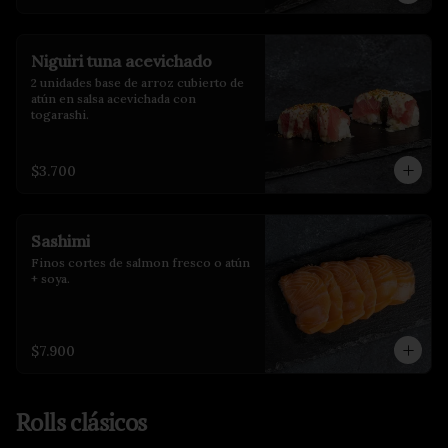
Niguiri tuna acevichado
2 unidades base de arroz cubierto de 
atún en salsa acevichada con 
togarashi.
$3.700
Sashimi
Finos cortes de salmon fresco o atún 
+ soya.
$7.900
Rolls clásicos