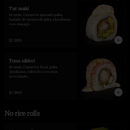
Tnt maki
10 unds, Camarón apanado,palta, 
bañado de tartara de jaiba y kanikama 
con masago.
$7.900
Tuna nikkei
10 unds, Camarón furai, palta 
,kanikama ,cubierto con atun 
acevichado.
$7.900
No rice rolls