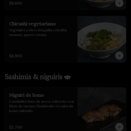
$8.600
Chirashi vegetariano
Vegetales a elección,palta,cebollin, 
sesamo, queso crema.
$8.900
Sashimis & niguiris 🍣
Niguiri de lomo
2 unidades base de arroz cubierto con 
filete de vacuno flambeado en salsa de 
lomo salteado.
$3.700