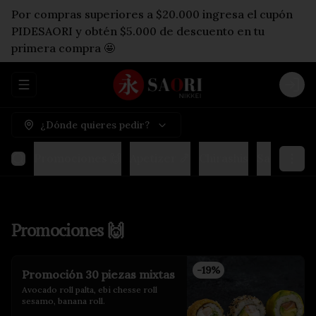
Por compras superiores a $20.000 ingresa el cupón
PIDESAORI y obtén $5.000 de descuento en tu
primera compra 🤩
Abrir menu de navegación
Logi
¿Dónde quieres pedir?
Promociones 🙌
Apetizer 🍤
Chirashis
Sashimis & 
Promociones 🙌
-
19
%
Promoción 30 piezas mixtas
Avocado roll palta, ebi chesse roll 
sesamo, banana roll.