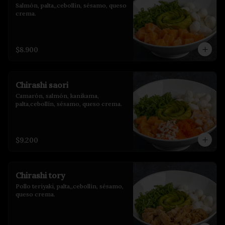
Salmón, palta,,cebollín, sésamo, queso 
crema.
$8.900
Chirashi saori
Camarón, salmón, kanikama, 
palta,cebollín, sésamo, queso crema.
$9.200
Chirashi tory
Pollo teriyaki, palta,,cebollín, sésamo, 
queso crema.