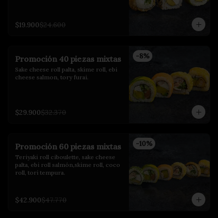
$19.900
$24.600
-
8
%
Promoción 40 piezas mixtas
Sake cheese roll palta, skime roll, ebi 
cheese salmon, tory furai.
$29.900
$32.370
-
10
%
Promoción 60 piezas mixtas
Teriyaki roll ciboulette, sake cheese 
palta, ebi roll salmón,skime roll, coco 
roll, tori tempura.
$42.900
$47.770