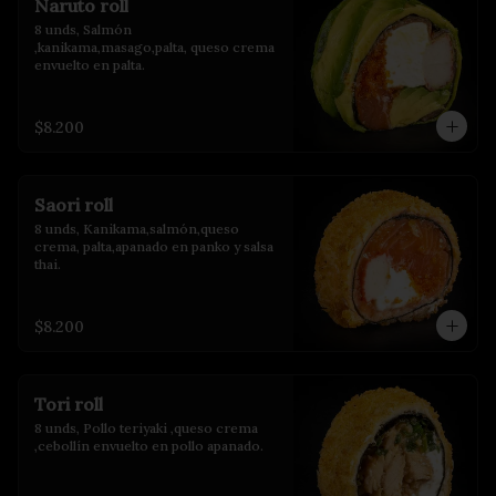
Naruto roll
8 unds, Salmón 
,kanikama,masago,palta, queso crema 
envuelto en palta.
$8.200
Saori roll
8 unds, Kanikama,salmón,queso 
crema, palta,apanado en panko y salsa 
thai.
$8.200
Tori roll
8 unds, Pollo teriyaki ,queso crema 
,cebollín envuelto en pollo apanado.