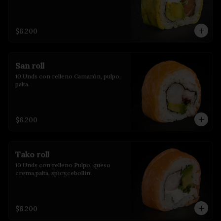
$6.200
San roll
10 Unds con relleno Camarón, pulpo, 
palta.
$6.200
Tako roll
10 Unds con relleno Pulpo, queso 
crema,palta, spicy,cebollín.
$6.200