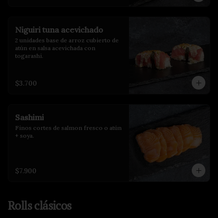
Niguiri tuna acevichado
2 unidades base de arroz cubierto de 
atún en salsa acevichada con 
togarashi.
$3.700
Sashimi
Finos cortes de salmon fresco o atún 
+ soya.
$7.900
Rolls clásicos