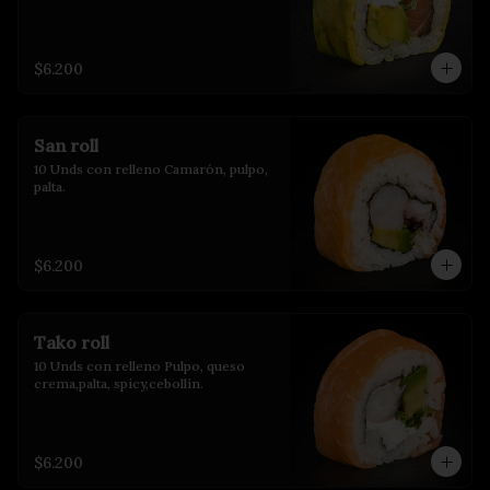
$6.200
San roll
10 Unds con relleno Camarón, pulpo, 
palta.
$6.200
Tako roll
10 Unds con relleno Pulpo, queso 
crema,palta, spicy,cebollín.
$6.200