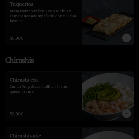
Tequeños
Masa wantan relleno con tocino y 
camarones acompañado con tu salsa 
favorita
$8.900
Chirashis
Chirashi ebi
Camarón, palta,,cebollín, sésamo, 
queso crema.
$8.900
Chirashi sake