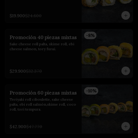
$19.900
$24.600
-
8
%
Promoción 40 piezas mixtas
Sake cheese roll palta, skime roll, ebi 
cheese salmon, tory furai.
$29.900
$32.370
-
10
%
Promoción 60 piezas mixtas
Teriyaki roll ciboulette, sake cheese 
palta, ebi roll salmón,skime roll, coco 
roll, tori tempura.
$42.900
$47.770