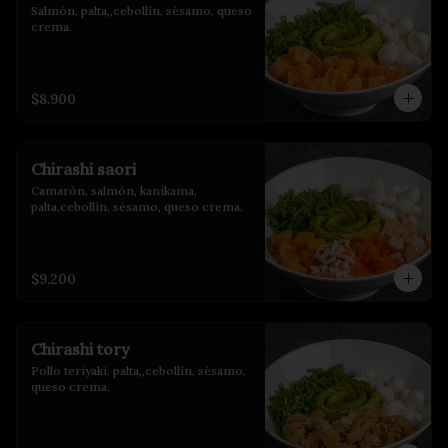
Salmón, palta,,cebollín, sésamo, queso 
crema.
$8.900
Chirashi saori
Camarón, salmón, kanikama, 
palta,cebollín, sésamo, queso crema.
$9.200
Chirashi tory
Pollo teriyaki, palta,,cebollín, sésamo, 
queso crema.