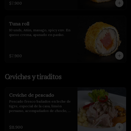
$7.900
Tuna roll
10 unds, Atún, masago, spicy env. En 
queso crema, apanado en panko.
$7.900
Ceviches y tiraditos
Ceviche de pescado
Pescado fresco bañados en leche de 
tigre, especial de la casa, limón 
peruano, acompañados de choclo, 
maíz cancha y camote glaseado.
$11.900