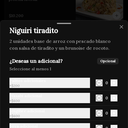
$10.200
Niguiri tiradito
Arroz chaufa vegetariano
2 unidades base de arroz con pescado blanco
Arroz salteado al wok, con cebollines, 
diente de dragón y sillao + tus 
con salsa de tiradito y un brunoise de rocoto.
vegetales favoritos.
¿Deseas un adicional?
Opcional
$10.200
Seleccione al menos 1
Palitos adicionales
0
+
$200
Arroz con mariscos
Arroz con mixtura de mariscos, 
Wasabi adicional
0
salteados en vino blanco y especias 
+
$600
peruanas.
Jengibre adicional
0
+
$600
$12.900
Soya adicional