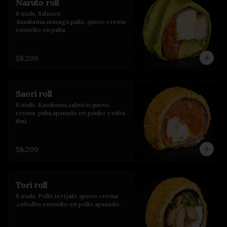
Naruto roll
8 unds, Salmón 
,kanikama,masago,palta, queso crema 
envuelto en palta.
$8.200
Saori roll
8 unds, Kanikama,salmón,queso 
crema, palta,apanado en panko y salsa 
thai.
$8.200
Tori roll
8 unds, Pollo teriyaki ,queso crema 
,cebollín envuelto en pollo apanado.