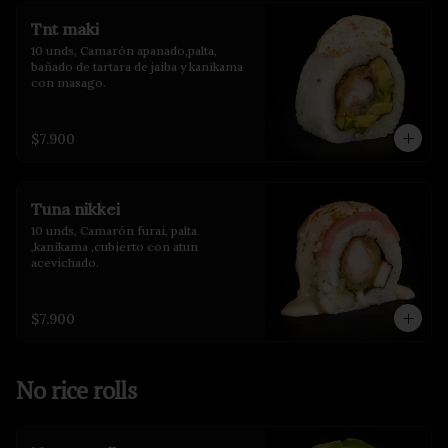
Tnt maki
10 unds, Camarón apanado,palta, 
bañado de tartara de jaiba y kanikama 
con masago.
$7.900
Tuna nikkei
10 unds, Camarón furai, palta 
,kanikama ,cubierto con atun 
acevichado.
$7.900
No rice rolls