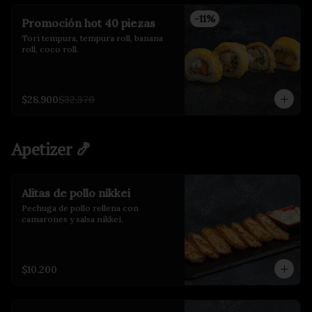
-
11
%
Promoción hot 40 piezas
Tori tempura, tempura roll, banana 
roll, coco roll.
$28.900
$32.370
Apetizer 🍤
Alitas de pollo nikkei
Pechuga de pollo rellena con 
camarones y salsa nikkei.
$10.200