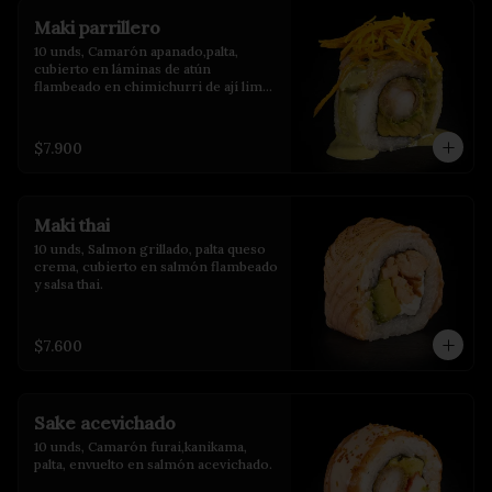
Maki parrillero
10 unds, Camarón apanado,palta, 
cubierto en láminas de atún 
flambeado en chimichurri de ají limo 
con crispy de camote y salsa de 
albahaca.
$7.900
Maki thai
10 unds, Salmon grillado, palta queso 
crema, cubierto en salmón flambeado 
y salsa thai.
$7.600
Sake acevichado
10 unds, Camarón furai,kanikama, 
palta, envuelto en salmón acevichado.