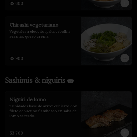
$8.600
Chirashi vegetariano
Vegetales a elección,palta,cebollin, 
sesamo, queso crema.
$8.900
Sashimis & niguiris 🍣
Niguiri de lomo
2 unidades base de arroz cubierto con 
filete de vacuno flambeado en salsa de 
lomo salteado.
$3.700