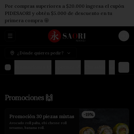
Por compras superiores a $20.000 ingresa el cupón
PIDESAORI y obtén $5.000 de descuento en tu
primera compra 🤩
Abrir menu de navegación
Logi
¿Dónde quieres pedir?
Promociones 🙌
Apetizer 🍤
Chirashis
Sashimis & 
Promociones 🙌
-
19
%
Promoción 30 piezas mixtas
Avocado roll palta, ebi chesse roll 
sesamo, banana roll.