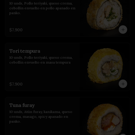
10 unds, Pollo teriyaki, queso crema, 
cebollín envuelto en pollo apanado en 
panko.
$7.900
Tori tempura
10 unds, Pollo teriyaki, queso crema, 
cebollin envuelto en masa tempura
$7.900
Tuna furay
10 unds, Atún furay, kanikama, queso 
crema, masago, spicy apanado en 
panko.