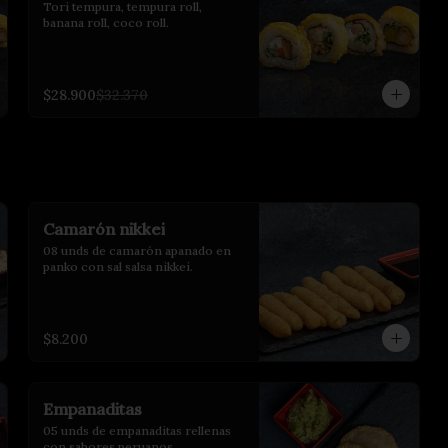
Tori tempura, tempura roll, 
banana roll, coco roll.
$28.900
$32.370
Camarón nikkei
08 unds de camarón apanado en 
panko con sal salsa nikkei.
$8.200
Empanaditas
05 unds de empanaditas rellenas 
con sabores peruanos.