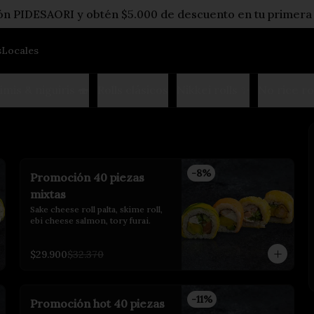
pón PIDESAORI y obtén $5.000 de descuento en tu primera
s
Locales
imis & niguiris 🍣
Rolls clásicos
Nikkei rolls ✨
No rice ro
-
8
%
Promoción 40 piezas
mixtas
Sake cheese roll palta, skime roll, 
ebi cheese salmon, tory furai.
$29.900
$32.370
-
11
%
Promoción hot 40 piezas