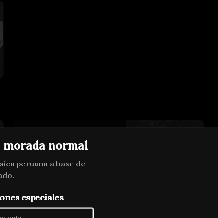
Niguiri ebi
 morada normal
2 unidades base de arroz cubierto 
de camarón.
ásica peruana a base de
ado.
$3.400
ones especiales