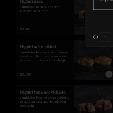
Niguiri sake
2 unidades de base de arroz 
cubierto de salmón.
$3.400
Niguiri sake nikkei
2 unidades base de arroz cubierto 
en salmón flambeado con aceite 
de sesamo y chimichurri de aji 
limo.
$3.700
Niguiri tuna acevichado
2 unidades base de arroz cubierto 
de atún en salsa acevichada con 
togarashi.