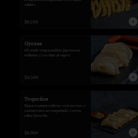
nikkei.
$8.200
Gyozas
05 unds empanaditas japonesas 
selladas y cocidas al vapor.
$4.500
Tequeños
Masa wantan relleno con tocino y 
camarones acompañado con tu 
salsa favorita
$8.900