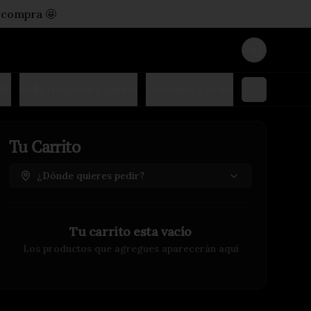
 compra 🤩
Login
lls
Rolls tempura y panko
Ceviches y tiraditos
Clásicos 
Tu Carrito
¿Dónde quieres pedir?
Tu carrito esta vacío
Los productos que agregues aparecerán aquí