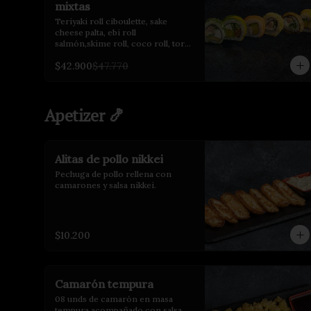
mixtas
Teriyaki roll ciboulette, sake 
cheese palta, ebi roll 
salmón,skime roll, coco roll, tori 
tempura.
$42.900
$47.770
Apetizer 🍤
Alitas de pollo nikkei
Pechuga de pollo rellena con 
camarones y salsa nikkei.
$10.200
Camarón tempura
08 unds de camarón en masa 
tempura acompañado con salsa 