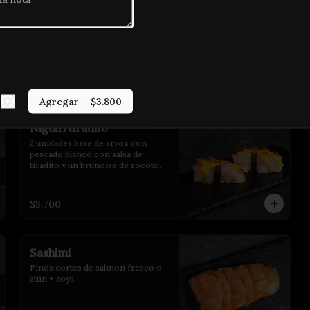
Niguiri sake acevichado
2 unidades base de arroz cubierto 
de salmón y salsa acevichada con 
togarashi.
$3.700
Agregar
$3.800
Niguiri tiradito
2 unidades base de arroz con 
pescado blanco con salsa de 
tiradito y un brunoise de rocoto.
$3.700
Sashimi
Finos cortes de salmon fresco o 
atún + soya.