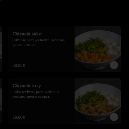
Chirashi sake
Salmón, palta,,cebollín, sésamo, 
queso crema.
$8.900
Chirashi tory
Pollo teriyaki, palta,,cebollín, 
sésamo, queso crema.
$8.600