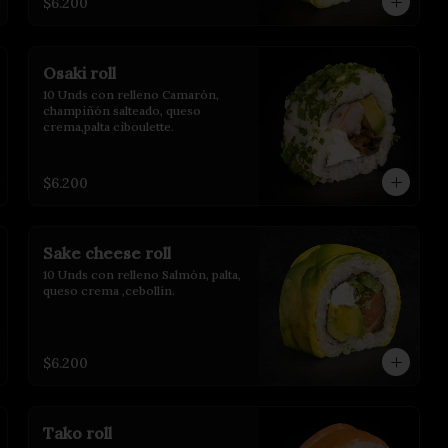
$6.200
Osaki roll
10 Unds con relleno Camarón, 
champiñón salteado, queso 
crema,palta ciboulette.
$6.200
Sake cheese roll
10 Unds con relleno Salmón, palta, 
queso crema ,cebollín.
$6.200
Tako roll