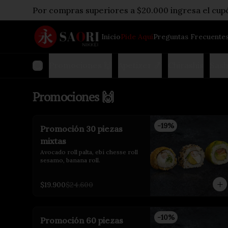
Por compras superiores a $20.000 ingresa el cu
Inicio
Pide Aquí
Preguntas Frecuente
Promociones 🙌
Apetizer 🍤
Chirashis
Sash
Promociones 🙌
-
19
%
Promoción 30 piezas
mixtas
Avocado roll palta, ebi chesse roll 
sesamo, banana roll.
$19.900
$24.600
-
10
%
Promoción 60 piezas