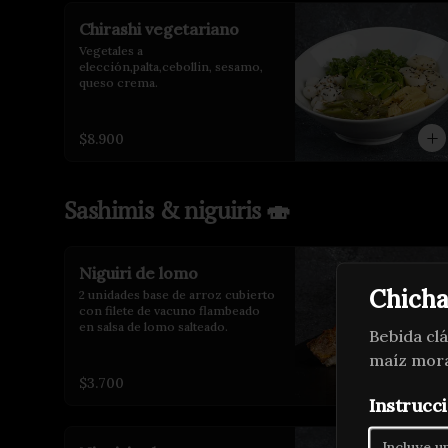
Chirashi vegetariano
Vegetales a 
elección,palta,cebollin, sesamo, 
queso crema.
$8.900
Sashimis & niguiris 🍣
Niguiri de lomo
Chicha
2 unidades base de arroz cubierto 
con filete de vacuno flambeado 
en salsa de lomo salteado.
Bebida cl
maíz mor
$3.700
Instrucci